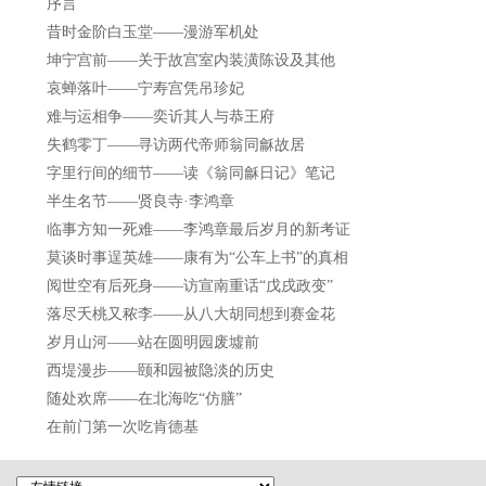
序言
昔时金阶白玉堂——漫游军机处
坤宁宫前——关于故宫室内装潢陈设及其他
哀蝉落叶——宁寿宫凭吊珍妃
难与运相争——奕䜣其人与恭王府
失鹤零丁——寻访两代帝师翁同龢故居
字里行间的细节——读《翁同龢日记》笔记
半生名节——贤良寺·李鸿章
临事方知一死难——李鸿章最后岁月的新考证
莫谈时事逞英雄——康有为“公车上书”的真相
阅世空有后死身——访宣南重话“戊戌政变”
落尽夭桃又秾李——从八大胡同想到赛金花
岁月山河——站在圆明园废墟前
西堤漫步——颐和园被隐淡的历史
随处欢席——在北海吃“仿膳”
在前门第一次吃肯德基