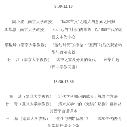
9:30-12:10
”
闾小波（南京大学教授） “民本主义
之输入与意涵之回归
“
”
李恭忠（南京大学教授） Society与
社会
的遭遇：以1860年代的两
份文本为中心
“
”
“
”
李里峰（南京大学教授）
运动时代
的来临：
五四
前后的观念转
型与政治实践
孙 江（南京大学教授） 诸神之宴及分叉的近代——评梁启超
《评非宗教同盟》
13:30-17:30
章 清（复旦大学教授） 近代学科知识的成长：视野与方法
孙 青（复旦大学副教授） 清末兴学中的《无锡白话报》群体及
其西学白话译本
王 楠（南京大学讲师） "优生"抑或"优境"？——1920年代的优
生学与环境论之争