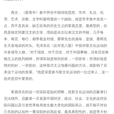
再次，《新青年》集中抨击中国传统思想、学术、礼法、伦
理、艺术、宗教、文学时最明显的一个缺陷，就是常常集中攻其一
点，而不及其余，缺乏应有的历史主义的客观态度。最典型的，自
然是钱玄同废汉文的主张，理由是自古以来汉文的书籍，几乎每
本、每页、每行，都带着反对德、赛两先生的臭味，是德、赛两先
生天造地设的对头。毛泽东在《反对党八股》中批评新文化运动的
许多领导人物，“对于现状，对于历史，对于外国事物，没有历史唯
物主义的批判精神，所谓坏就是绝对的坏，一切皆坏；所谓好就是
绝对的好，一切皆好。这种形式主义地看问题的方法，就影响了后
来这个运动的发展。”他是深度参与新文化运动的一位过来人，这一
批评是切中要害的。
客观存在的这一切实际是如此明晰，使新文化运动的启蒙者们
无法绕开。启蒙者一旦直面中国经济、政治、社会、文化的这些实
际问题以及引发世界格局发生极大变化的国际风云，就不能不对自
己先前的认知作一番深刻的自我反省。最具典型性的，就是李大钊