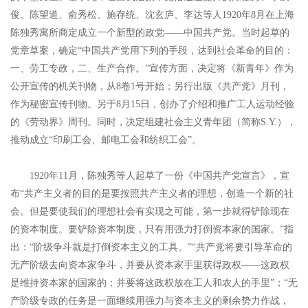
俊、陈望道、俞秀松、施存统、沈玄庐、李达等人1920年8月在上海
陈独秀寓所商定成立一个新型的政党——中国共产党。当时起草的
党章草案，确定“中国共产党用下列的手段，达到社会革命的目的：
一、劳工专政，二、生产合作。”宣传方面，决定将《新青年》作为
公开宣传的机关刊物，从8卷1号开始；另行出版《共产党》月刊，
作为秘密宣传刊物。另于8月15日，创办了介绍和推广工人运动经验
的《劳动界》周刊。同时，决定组建社会主义青年团（简称S.Y.），
推动成立“印刷工会、邮电工会和纺织工会”。
1920年11月，陈独秀等人起草了一份《中国共产党宣言》，宣
布“共产主义者的目的是要按照共产主义者的理想，创造一个新的社
会。但是要使我们的理想社会有实现之可能，第一步就得铲除现在
的资本制度。要铲除资本制度，只有用强力打倒资本家的国家。”指
出：“阶级争斗就是打倒资本主义的工具。”“共产党将要引导革命的
无产阶级去向资本家争斗，并要从资本家手里获得政权——这政权
是维持资本家的国家的；并要将这政权放在工人和农人的手里”；“无
产阶级专政的任务是一面继续用强力与资本主义的剩余势力作战，