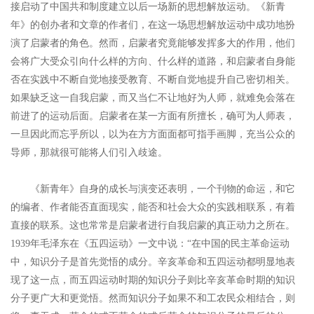
接启动了中国共和制度建立以后一场新的思想解放运动。《新青
年》的创办者和文章的作者们，在这一场思想解放运动中成功地扮
演了启蒙者的角色。然而，启蒙者究竟能够发挥多大的作用，他们
会将广大受众引向什么样的方向、什么样的道路，和启蒙者自身能
否在实践中不断自觉地接受教育、不断自觉地提升自己密切相关。
如果缺乏这一自我启蒙，而又当仁不让地好为人师，就难免会落在
前进了的运动后面。启蒙者在某一方面有所擅长，确可为人师表，
一旦因此而忘乎所以，以为在方方面面都可指手画脚，充当公众的
导师，那就很可能将人们引入歧途。
《新青年》自身的成长与演变还表明，一个刊物的命运，和它
的编者、作者能否直面现实，能否和社会大众的实践相联系，有着
直接的联系。这也常常是启蒙者进行自我启蒙的真正动力之所在。
1939年毛泽东在《五四运动》一文中说：“在中国的民主革命运动
中，知识分子是首先觉悟的成分。辛亥革命和五四运动都明显地表
现了这一点，而五四运动时期的知识分子则比辛亥革命时期的知识
分子更广大和更觉悟。然而知识分子如果不和工农民众相结合，则