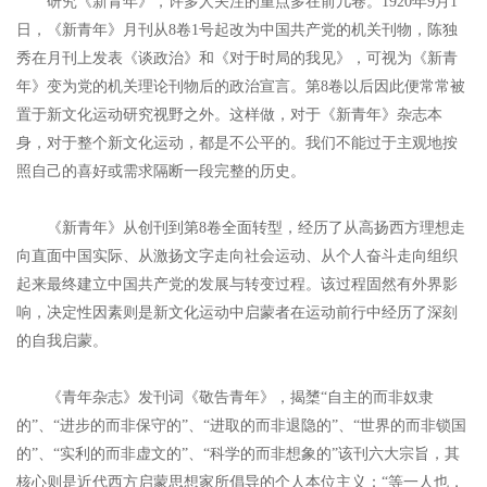
研究《新青年》，许多人关注的重点多在前几卷。1920年9月1
日，《新青年》月刊从8卷1号起改为中国共产党的机关刊物，陈独
秀在月刊上发表《谈政治》和《对于时局的我见》，可视为《新青
年》变为党的机关理论刊物后的政治宣言。第8卷以后因此便常常被
置于新文化运动研究视野之外。这样做，对于《新青年》杂志本
身，对于整个新文化运动，都是不公平的。我们不能过于主观地按
照自己的喜好或需求隔断一段完整的历史。
《新青年》从创刊到第8卷全面转型，经历了从高扬西方理想走
向直面中国实际、从激扬文字走向社会运动、从个人奋斗走向组织
起来最终建立中国共产党的发展与转变过程。该过程固然有外界影
响，决定性因素则是新文化运动中启蒙者在运动前行中经历了深刻
的自我启蒙。
《青年杂志》发刊词《敬告青年》，揭橥“自主的而非奴隶
的”、“进步的而非保守的”、“进取的而非退隐的”、“世界的而非锁国
的”、“实利的而非虚文的”、“科学的而非想象的”该刊六大宗旨，其
核心则是近代西方启蒙思想家所倡导的个人本位主义：“等一人也，