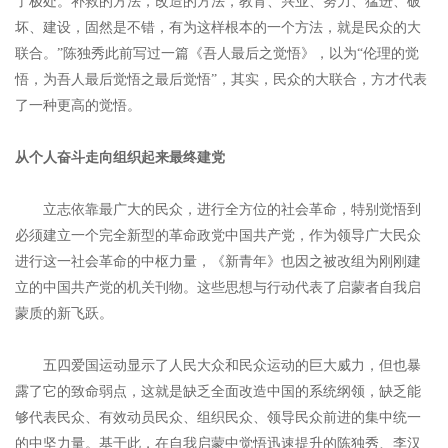
了极处。补救的方法，改造的方法，教育、兴业、努力、猛进、破
坏、建设，固然是不错，有为这样根本的一个方法，就是民众的大
联合。”陈独秀此前写过一篇《吾人最后之觉悟》，以为“伦理的觉
悟，为吾人最后觉悟之最后觉悟”，其实，民众的大联合，方才代表
了一种更高的觉悟。
从个人奋斗走向组织起来最终建党
立志依靠最广大的民众，进行全方位的社会革命，特别觉悟到
必须建立一个完全新型的革命政党中国共产党，作为领导广大民众
进行这一社会革命的中枢力量，《新青年》也因之被改组为刚刚建
立的中国共产党的机关刊物。这些思想与行动代表了启蒙者自我启
蒙质的新飞跃。
五四爱国运动显示了人民大众和民众运动的巨大威力，但也暴
露了它的致命弱点，这就是缺乏全面改造中国的系统纲领，缺乏能
够代表民众、有效动员民众、组织民众、领导民众前进的集中统一
的中坚力量。基于此，在自我启蒙中觉悟迅速提升的陈独秀、李汉