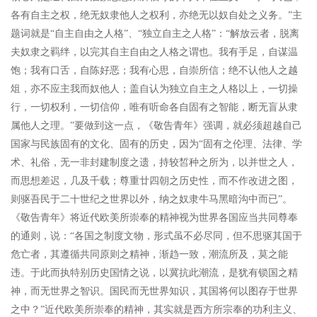
各有自主之权，绝无奴隶他人之权利，亦绝无以奴自处之义务。”主
题词就是“自主自由之人格”、“独立自主之人格”：“解放云者，脱离
夫奴隶之羁绊，以完其自主自由之人格之谓也。我有手足，自谋温
饱；我有口舌，自陈好恶；我有心思，自崇所信；绝不认他人之越
俎，亦不应主我而奴他人；盖自认为独立自主之人格以上，一切操
行，一切权利，一切信仰，唯有听命各自固有之智能，断无盲从隶
属他人之理。”要做到这一点，《敬告青年》强调，就必须超越自己
国家与民族固有的文化、固有的历史，因为“固有之伦理、法律、学
术、礼俗，无一非封建制度之遗，持较皙种之所为，以并世之人，
而思想差迟，几及千载；尊重廿四朝之历史性，而不作改进之图，
则驱吾民于二十世纪之世界以外，纳之奴隶牛马黑暗沟中而已”。
《敬告青年》将近代欧美所崇奉的精神视为世界各国应当共同尊奉
的通则，说：“各国之制度文物，形式虽不必尽同，但不思驱其国于
危亡者，其遵循共同原则之精神，渐趋一致，潮流所及，莫之能
违。于此而执特别历史国情之说，以冀抗此潮流，是犹有锁国之精
神，而无世界之智识。国民而无世界知识，其国将何以图存于世界
之中？”近代欧美所崇奉的精神，其实就是西方所宗奉的功利主义、