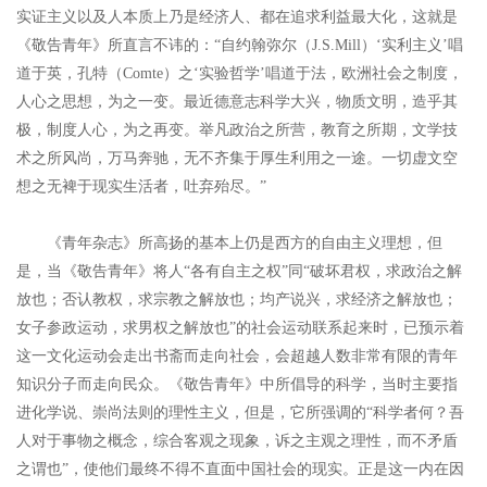
实证主义以及人本质上乃是经济人、都在追求利益最大化，这就是
《敬告青年》所直言不讳的：“自约翰弥尔（J.S.Mill）‘实利主义’唱
道于英，孔特（Comte）之‘实验哲学’唱道于法，欧洲社会之制度，
人心之思想，为之一变。最近德意志科学大兴，物质文明，造乎其
极，制度人心，为之再变。举凡政治之所营，教育之所期，文学技
术之所风尚，万马奔驰，无不齐集于厚生利用之一途。一切虚文空
想之无裨于现实生活者，吐弃殆尽。”
《青年杂志》所高扬的基本上仍是西方的自由主义理想，但
是，当《敬告青年》将人“各有自主之权”同“破坏君权，求政治之解
放也；否认教权，求宗教之解放也；均产说兴，求经济之解放也；
女子参政运动，求男权之解放也”的社会运动联系起来时，已预示着
这一文化运动会走出书斋而走向社会，会超越人数非常有限的青年
知识分子而走向民众。《敬告青年》中所倡导的科学，当时主要指
进化学说、崇尚法则的理性主义，但是，它所强调的“科学者何？吾
人对于事物之概念，综合客观之现象，诉之主观之理性，而不矛盾
之谓也”，使他们最终不得不直面中国社会的现实。正是这一内在因