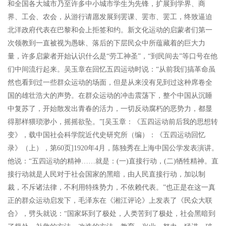
和全国各大城市乃至许多中小城市学生为先锋，扩展到学界、商
界、工会、农会，从游行请愿发展到罢课、罢市、罢工，终致逼迫
北洋政府代表在巴黎和会上拒签和约。新文化运动的启蒙者们第一
次领教到一直被视为愚昧、落后的下层民众中所蕴藏着的巨大力
量，许多启蒙者开始认识什么是“劳工神圣”，“到民间去”等口号在他
们中间流行起来。吴玉章在回忆五四运动时说：“从前我们搞革命虽
然也看到过一些群众运动的场面，但是从来没有见到过这种席卷全
国的雄壮浩大的声势。在群众运动的冲击震荡下，整个中国从沉睡
中复苏了，开始散发出青春的活力，一切反动腐朽的恶势力，都显
得那样猥琐渺小，摇摇欲坠。”[吴玉章：《五四运动前后我的思想转
变》，载中国社会科学院近代史研究所（编）：《五四运动回忆
录》（上），第60页]1920年4月，陈独秀在上海中国公学发表演讲。
他说：“五四运动的精神……就是：(一)直接行动，(二)牺牲精神。直
接行动就是人民对于社会国家的黑暗，由人民直接行动，加以制
裁，不斥诸法律，不利用特殊势力，不依赖代表。”也正是在这一真
正的群众运动启发下，毛泽东在《湘江评论》上发表了《民众大联
合》，劈头就说：“国家坏到了极处，人类苦到了极处，社会黑暗到