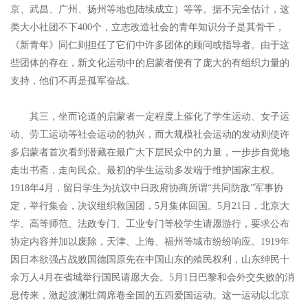
京、武昌、广州、扬州等地也陆续成立）等等。据不完全估计，这
类大小社团不下400个，立志改造社会的青年知识分子是其骨干，
《新青年》同仁则担任了它们中许多团体的顾问或指导者。由于这
些团体的存在，新文化运动中的启蒙者便有了庞大的有组织力量的
支持，他们不再是孤军奋战。
其三，坐而论道的启蒙者一定程度上催化了学生运动、女子运
动、劳工运动等社会运动的勃兴，而大规模社会运动的发动则使许
多启蒙者首次看到潜藏在最广大下层民众中的力量，一步步自觉地
走出书斋，走向民众。最初的学生运动多发端于维护国家主权。
1918年4月，留日学生为抗议中日政府协商所谓“共同防敌”军事协
定，举行集会，决议组织救国团，5月集体回国。5月21日，北京大
学、高等师范、法政专门、工业专门等校学生请愿游行，要求公布
协定内容并加以废除，天津、上海、福州等城市纷纷响应。1919年
因日本欲强占战败国德国原先在中国山东的殖民权利，山东绅民十
余万人4月在省城举行国民请愿大会。5月1日巴黎和会外交失败的消
息传来，激起波澜壮阔席卷全国的五四爱国运动。这一运动以北京