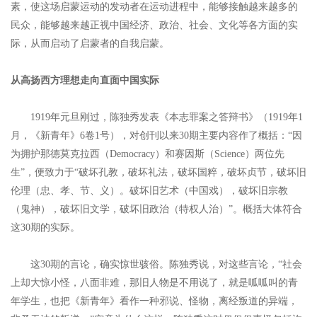
素，使这场启蒙运动的发动者在运动进程中，能够接触越来越多的
民众，能够越来越正视中国经济、政治、社会、文化等各方面的实
际，从而启动了启蒙者的自我启蒙。
从高扬西方理想走向直面中国实际
1919年元旦刚过，陈独秀发表《本志罪案之答辩书》（1919年1
月，《新青年》6卷1号），对创刊以来30期主要内容作了概括：“因
为拥护那德莫克拉西（Democracy）和赛因斯（Science）两位先
生”，便致力于“破坏孔教，破坏礼法，破坏国粹，破坏贞节，破坏旧
伦理（忠、孝、节、义）。破坏旧艺术（中国戏），破坏旧宗教
（鬼神），破坏旧文学，破坏旧政治（特权人治）”。概括大体符合
这30期的实际。
这30期的言论，确实惊世骇俗。陈独秀说，对这些言论，“社会
上却大惊小怪，八面非难，那旧人物是不用说了，就是呱呱叫的青
年学生，也把《新青年》看作一种邪说、怪物，离经叛道的异端，