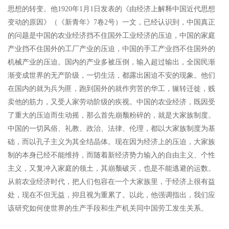
思想的转变。他1920年1月1日发表的《由经济上解释中国近代思想
变动的原因》（《新青年》7卷2号）一文，已经认识到，中国真正
的问题是中国的农业经济挡不住国外工业经济的压迫，中国的家庭
产业挡不住国外的工厂产业的压迫，中国的手工产业挡不住国外的
机械产业的压迫。国内的产业多被压倒，输入超过输出，全国民渐
渐变成世界的无产阶级，一切生活，都露出困迫不安的现象。他们
在国内的就为兵为匪，跑到国外的就作穷苦的华工，辗转迁徙，贱
卖他的筋力，又受人家劳动阶级的疾视。中国的农业经济，既因受
了重大的压迫而生动摇，那么首先崩颓粉碎的，就是大家族制度。
中国的一切风俗、礼教、政治、法律、伦理，都以大家族制度为基
础，而以孔子主义为其全结晶体。现在因为经济上的压迫，大家族
制的本身已经不能维持，而随着新经济势力输入的自由主义、个性
主义，又复冲入家庭的领土，其崩颓破灭，也是不能逃避的运数。
从前农业经济时代，把人们包容在一个大家族里，于经济上很有益
处，现在不但无益，抑且视为重累了。以此，他强调指出，我们应
该研究如何使世界的生产手段和生产机关同中国劳工发生关系。