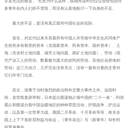
非圣无法的叛逆。”究竟为什么这样，陈独秀这时仍仅仅责怪包括许
多青年在内人们的不觉悟，而没有认真地检讨一下自身的不足。
最大的不足，是没有真正面对中国社会的实际。
首先，对近代以来关系着所有中国人并导致中华文化共同体产
生前所未有裂变的资本（含国家资本、民有资本、国外资本）、土
地（含农村土地问题、城市土地问题、路矿土地问题）、劳动（现
代产业工人的劳动、数量极为庞大的农民的劳动、其他社会群体的
劳动）这三大动力，几乎完全没有关注，没有一篇有分量的文章对
它们作专门论述。
其次，游离于当时激烈的政治和外交重大事件之外。这段时
间，袁世凯复辟帝制，日本提出图谋独占领中国的“二十一条”，列强
霸占和图谋分裂中国边疆地区的种种罪恶活动，护国战争，护法运
动，以及第一次世界大战、俄国二月革命、十月革命等等，攸关全
国上上下下各阶层利益与命运，《青年杂志》与《新青年》却长时
间置身事外。