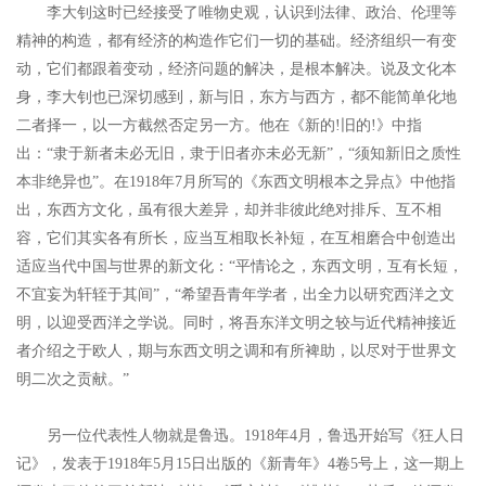
李大钊这时已经接受了唯物史观，认识到法律、政治、伦理等
精神的构造，都有经济的构造作它们一切的基础。经济组织一有变
动，它们都跟着变动，经济问题的解决，是根本解决。说及文化本
身，李大钊也已深切感到，新与旧，东方与西方，都不能简单化地
二者择一，以一方截然否定另一方。他在《新的!旧的!》中指
出：“隶于新者未必无旧，隶于旧者亦未必无新”，“须知新旧之质性
本非绝异也”。在1918年7月所写的《东西文明根本之异点》中他指
出，东西方文化，虽有很大差异，却并非彼此绝对排斥、互不相
容，它们其实各有所长，应当互相取长补短，在互相磨合中创造出
适应当代中国与世界的新文化：“平情论之，东西文明，互有长短，
不宜妄为轩轾于其间”，“希望吾青年学者，出全力以研究西洋之文
明，以迎受西洋之学说。同时，将吾东洋文明之较与近代精神接近
者介绍之于欧人，期与东西文明之调和有所裨助，以尽对于世界文
明二次之贡献。”
另一位代表性人物就是鲁迅。1918年4月，鲁迅开始写《狂人日
记》，发表于1918年5月15日出版的《新青年》4卷5号上，这一期上