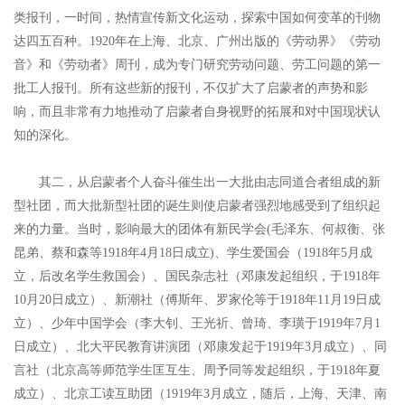
类报刊，一时间，热情宣传新文化运动，探索中国如何变革的刊物
达四五百种。1920年在上海、北京、广州出版的《劳动界》《劳动
音》和《劳动者》周刊，成为专门研究劳动问题、劳工问题的第一
批工人报刊。所有这些新的报刊，不仅扩大了启蒙者的声势和影
响，而且非常有力地推动了启蒙者自身视野的拓展和对中国现状认
知的深化。
其二，从启蒙者个人奋斗催生出一大批由志同道合者组成的新
型社团，而大批新型社团的诞生则使启蒙者强烈地感受到了组织起
来的力量。当时，影响最大的团体有新民学会(毛泽东、何叔衡、张
昆弟、蔡和森等1918年4月18日成立)、学生爱国会（1918年5月成
立，后改名学生救国会）、国民杂志社（邓康发起组织，于1918年
10月20日成立）、新潮社（傅斯年、罗家伦等于1918年11月19日成
立）、少年中国学会（李大钊、王光祈、曾琦、李璜于1919年7月1
日成立）、北大平民教育讲演团（邓康发起于1919年3月成立）、同
言社（北京高等师范学生匡互生、周予同等发起组织，于1918年夏
成立）、北京工读互助团（1919年3月成立，随后，上海、天津、南