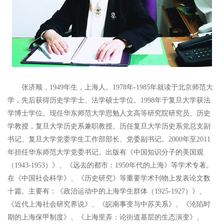
张济顺，1949年生，上海人。1978年-1985年就读于北京师范大
学，先后获得历史学学士、法学硕士学位。1998年于复旦大学获法
学博士学位。现任华东师范大学思勉人文高等研究院研究员、历史
学教授，复旦大学历史系兼职教授。历任复旦大学历史系党总支副
书记、复旦大学党委学生工作部部长、党委副书记。2000年至2011
年担任华东师范大学党委书记。出版有《中国知识分子的美国观
（1943-1953）》、《远去的都市：1950年代的上海》等学术专著。
在《中国社会科学》、《历史研究》等重要学术刊物上发表论文数
十篇。主要有：《政治运动中的上海学生群体（1925-1927）》、
《近代上海社会研究界说》、《皖南事变与中苏关系》、《沦陷时
期的上海保甲制度》、《上海里弄：论街道基层的生态演变》、